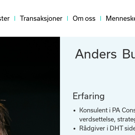
ster
Transaksjoner
Om oss
Mennesk
Anders Bu
Erfaring
Konsulent i PA Con
verdsettelse, strat
Rådgiver i DHT si