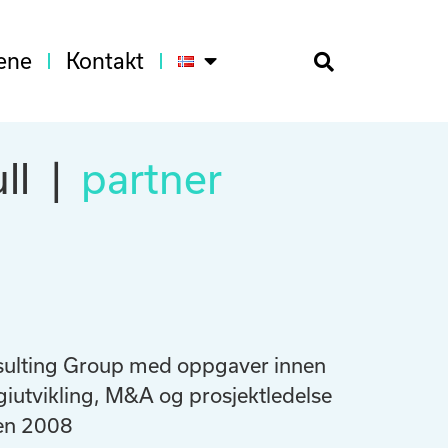
ene
Kontakt
ll
|
partner
sulting Group med oppgaver innen
egiutvikling, M&A og prosjektledelse
den 2008