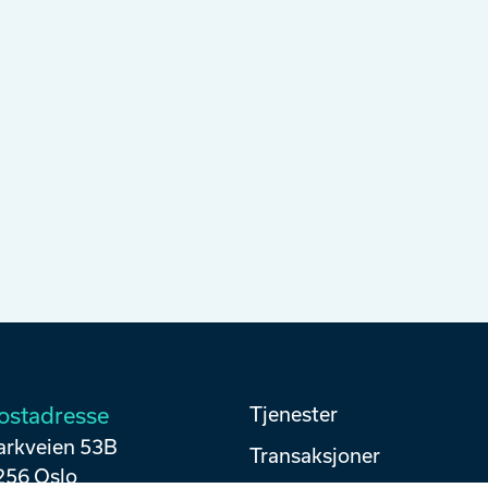
ostadresse
Tjenester
arkveien 53B
Transaksjoner
256 Oslo