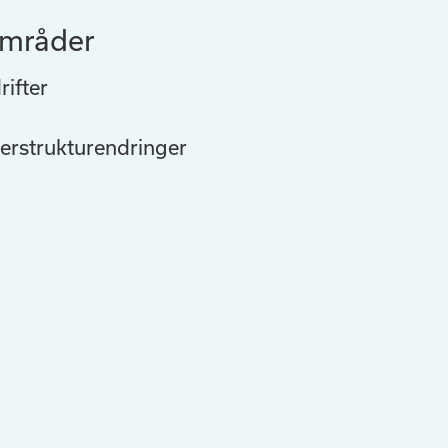
mråder
rifter
ierstrukturendringer