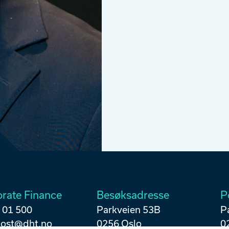
rate Finance
Besøksadresse
P
1 01 500
Parkveien 53B
P
post@dht.no
0256 Oslo
0